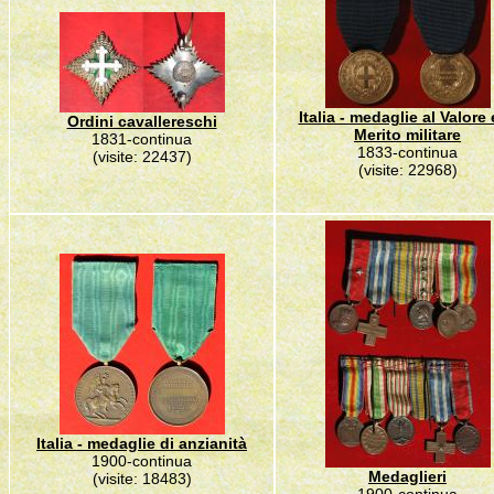
Italia - medaglie al Valore 
Ordini cavallereschi
Merito militare
1831-continua
1833-continua
(visite: 22437)
(visite: 22968)
Italia - medaglie di anzianità
1900-continua
Medaglieri
(visite: 18483)