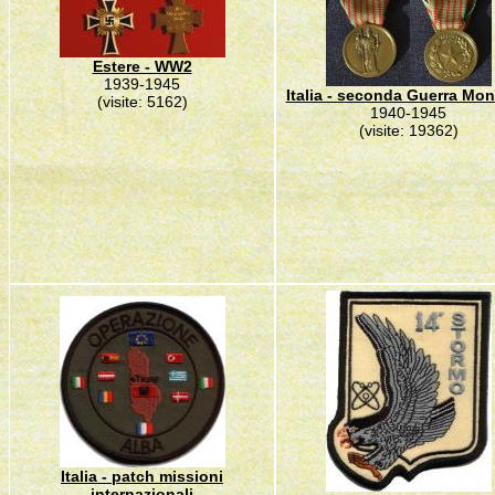
Estere - WW2
1939-1945
Italia - seconda Guerra Mon
(visite: 5162)
1940-1945
(visite: 19362)
Italia - patch missioni
internazionali