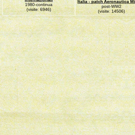
Italia - patch Aeronautica Mi
1980-continua
post-WW2
(visite: 6946)
(visite: 14506)