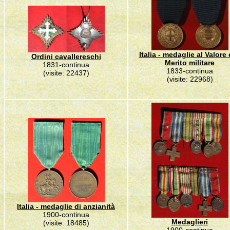
Italia - medaglie al Valore 
Ordini cavallereschi
Merito militare
1831-continua
1833-continua
(visite: 22437)
(visite: 22968)
Italia - medaglie di anzianità
1900-continua
Medaglieri
(visite: 18485)