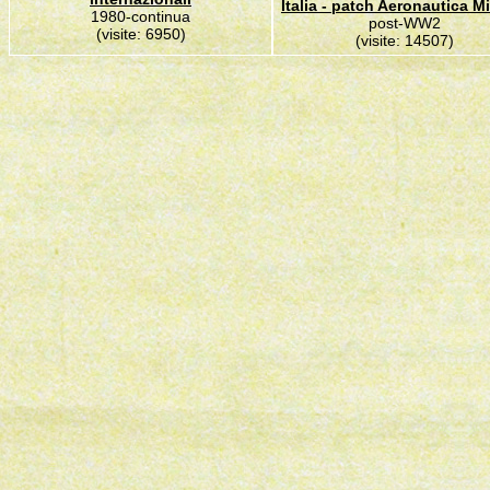
Italia - patch Aeronautica Mi
1980-continua
post-WW2
(visite: 6950)
(visite: 14507)