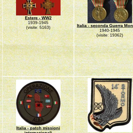
Estere - WW2
1939-1945
Italia - seconda Guerra Mon
(visite: 5163)
1940-1945
(visite: 19362)
Italia - patch missioni
internazionali