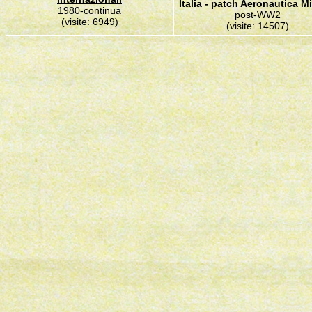
Italia - patch Aeronautica Mi
1980-continua
post-WW2
(visite: 6949)
(visite: 14507)