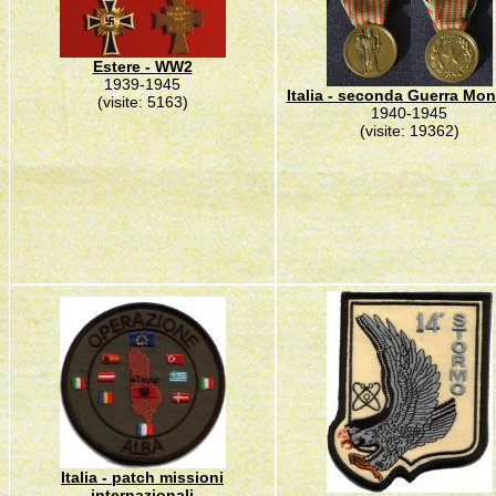
Estere - WW2
1939-1945
Italia - seconda Guerra Mon
(visite: 5163)
1940-1945
(visite: 19362)
Italia - patch missioni
internazionali