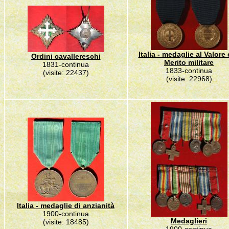
Italia - medaglie al Valore 
Ordini cavallereschi
Merito militare
1831-continua
1833-continua
(visite: 22437)
(visite: 22968)
Italia - medaglie di anzianità
1900-continua
Medaglieri
(visite: 18485)