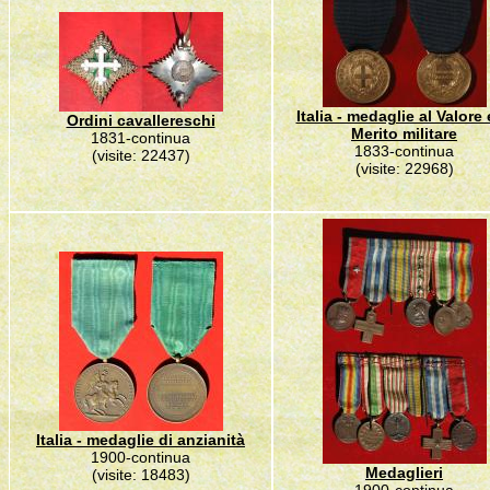
Italia - medaglie al Valore 
Ordini cavallereschi
Merito militare
1831-continua
1833-continua
(visite: 22437)
(visite: 22968)
Italia - medaglie di anzianità
1900-continua
Medaglieri
(visite: 18483)