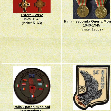
Estere - WW2
1939-1945
Italia - seconda Guerra Mon
(visite: 5163)
1940-1945
(visite: 19362)
Italia - patch missioni
internazionali