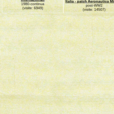
Italia - patch Aeronautica Mi
1980-continua
post-WW2
(visite: 6949)
(visite: 14507)