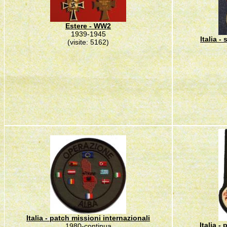
Estere - WW2
1939-1945
Italia 
(visite: 5162)
Italia - patch missioni internazionali
Italia -
1980-continua