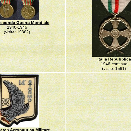
- seconda Guerra Mondiale
1940-1945
(visite: 19362)
Italia Repubblica
1946-continua
(visite: 1561)
 patch Aeronautica Militare