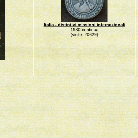
Italia - distintivi missioni internazionali
1980-continua
(visite: 20629)