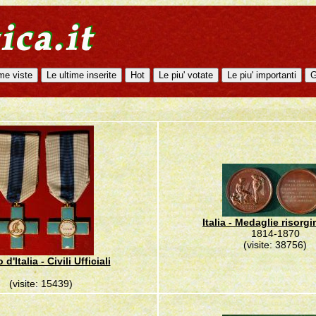
Italia - Medaglie risorgi
1814-1870
(visite: 38756)
d'Italia - Civili Ufficiali
(visite: 15439)