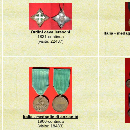
Ordini cavallereschi
Italia - medag
1831-continua
(visite: 22437)
Italia - medaglie di anzianità
1900-continua
(visite: 18483)