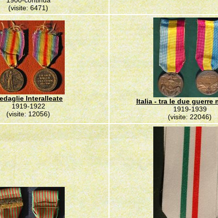
1900-continua
(visite: 6471)
edaglie Interalleate
Italia - tra le due guerre
1919-1922
1919-1939
(visite: 12056)
(visite: 22046)