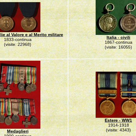
lie al Valore e al Merito militare
Italia - civili
1833-continua
1867-continua
(visite: 22968)
(visite: 16055)
Estere - WW1
1914-1918
(visite: 4343)
Medaglieri