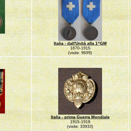
Italia - dall'Unità alla 1^GM
1870-1915
(visite: 9699)
Italia - prima Guerra Mondiale
1915-1918
(visite: 33933)