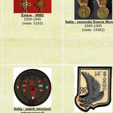
Estere - WW2
1939-1945
Italia - seconda Guerra Mon
(visite: 5163)
1940-1945
(visite: 19362)
Italia - patch missioni
internazionali