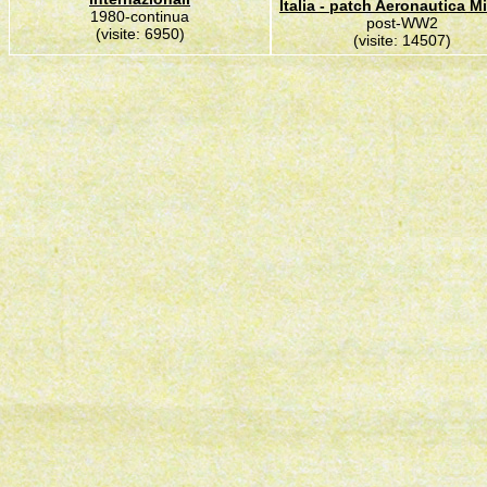
Italia - patch Aeronautica Mi
1980-continua
post-WW2
(visite: 6950)
(visite: 14507)