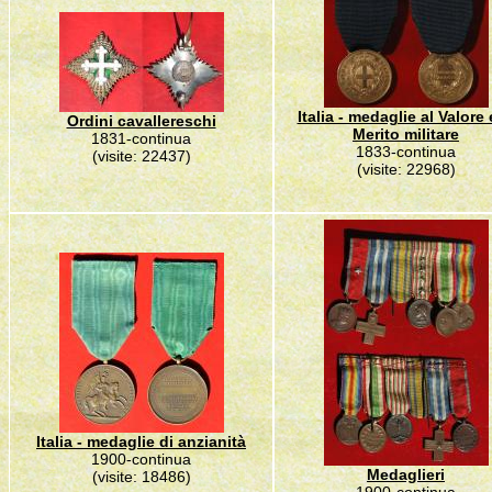
Italia - medaglie al Valore 
Ordini cavallereschi
Merito militare
1831-continua
1833-continua
(visite: 22437)
(visite: 22968)
Italia - medaglie di anzianità
1900-continua
Medaglieri
(visite: 18486)