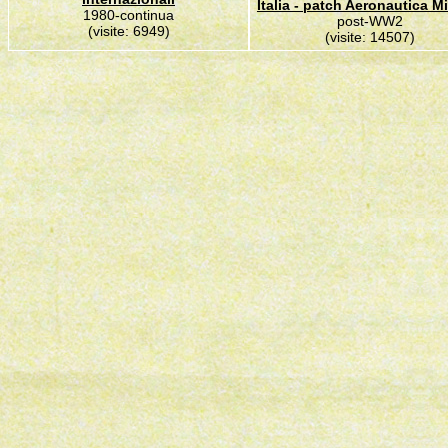
Italia - patch Aeronautica Mi
1980-continua
post-WW2
(visite: 6949)
(visite: 14507)