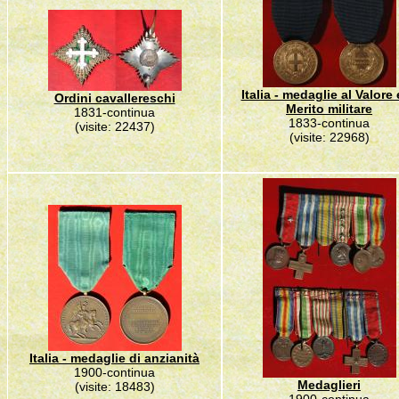
Italia - medaglie al Valore 
Ordini cavallereschi
Merito militare
1831-continua
1833-continua
(visite: 22437)
(visite: 22968)
Italia - medaglie di anzianità
1900-continua
Medaglieri
(visite: 18483)