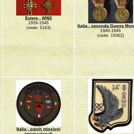
Estere - WW2
1939-1945
Italia - seconda Guerra Mon
(visite: 5163)
1940-1945
(visite: 19362)
Italia - patch missioni
internazionali