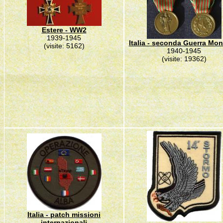
Estere - WW2
1939-1945
Italia - seconda Guerra Mon
(visite: 5162)
1940-1945
(visite: 19362)
Italia - patch missioni
internazionali