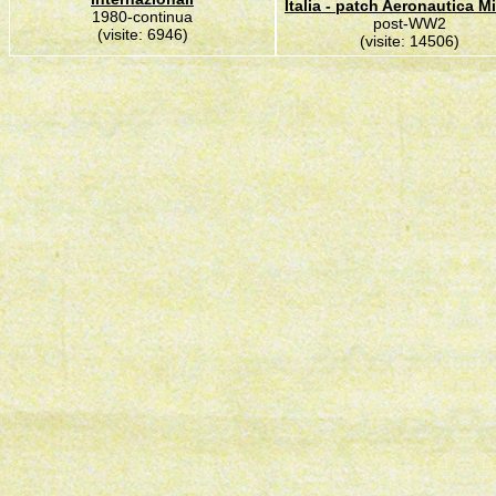
Italia - patch Aeronautica Mi
1980-continua
post-WW2
(visite: 6946)
(visite: 14506)