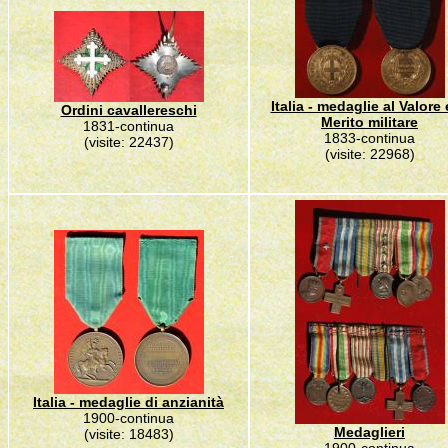
Italia - medaglie al Valore 
Ordini cavallereschi
Merito militare
1831-continua
1833-continua
(visite: 22437)
(visite: 22968)
Italia - medaglie di anzianità
1900-continua
Medaglieri
(visite: 18483)