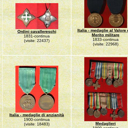
Italia - medaglie al Valore 
Ordini cavallereschi
Merito militare
1831-continua
1833-continua
(visite: 22437)
(visite: 22968)
Italia - medaglie di anzianità
1900-continua
Medaglieri
(visite: 18483)