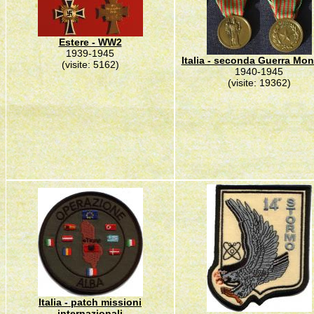
Estere - WW2
1939-1945
Italia - seconda Guerra Mon
(visite: 5162)
1940-1945
(visite: 19362)
Italia - patch missioni
internazionali