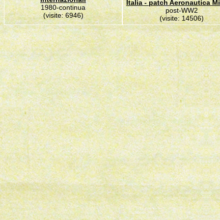
Italia - patch Aeronautica Mi
1980-continua
post-WW2
(visite: 6946)
(visite: 14506)