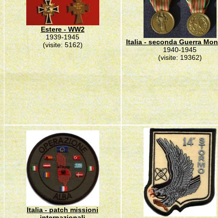
Estere - WW2
1939-1945
Italia - seconda Guerra Mon
(visite: 5162)
1940-1945
(visite: 19362)
Italia - patch missioni
internazionali