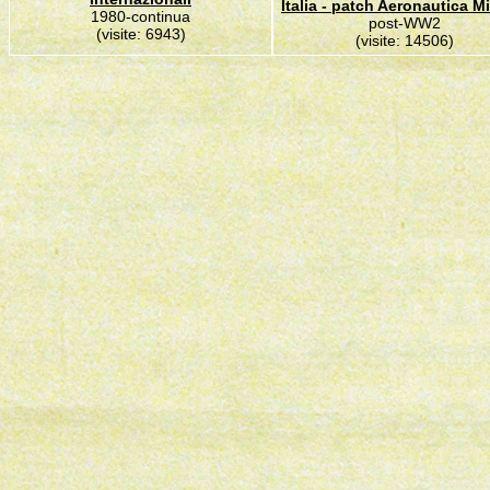
Italia - patch Aeronautica Mi
1980-continua
post-WW2
(visite: 6943)
(visite: 14506)