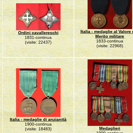
Italia - medaglie al Valore 
Ordini cavallereschi
Merito militare
1831-continua
1833-continua
(visite: 22437)
(visite: 22968)
Italia - medaglie di anzianità
1900-continua
Medaglieri
(visite: 18483)