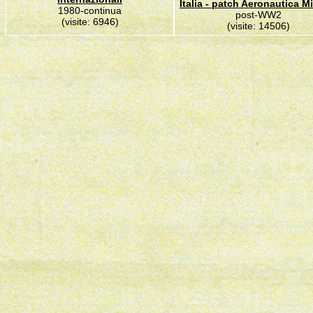
Italia - patch Aeronautica Mi
1980-continua
post-WW2
(visite: 6946)
(visite: 14506)