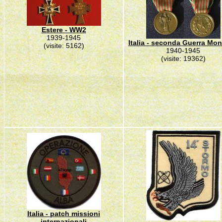
Estere - WW2
1939-1945
Italia - seconda Guerra Mon
(visite: 5162)
1940-1945
(visite: 19362)
Italia - patch missioni
internazionali