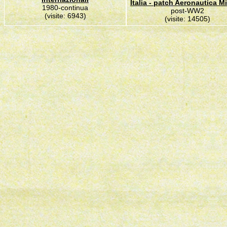
Italia - patch Aeronautica Mi
1980-continua
post-WW2
(visite: 6943)
(visite: 14505)