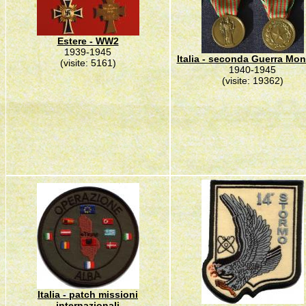
Estere - WW2
1939-1945
Italia - seconda Guerra Mon
(visite: 5161)
1940-1945
(visite: 19362)
Italia - patch missioni
internazionali