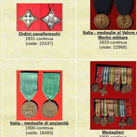
Italia - medaglie al Valore 
Ordini cavallereschi
Merito militare
1831-continua
1833-continua
(visite: 22437)
(visite: 22968)
Italia - medaglie di anzianità
1900-continua
Medaglieri
(visite: 18483)