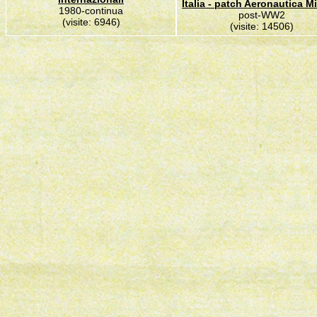
Italia - patch Aeronautica Mi
1980-continua
post-WW2
(visite: 6946)
(visite: 14506)