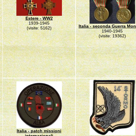
Estere - WW2
1939-1945
Italia - seconda Guerra Mon
(visite: 5162)
1940-1945
(visite: 19362)
Italia - patch missioni
internazionali