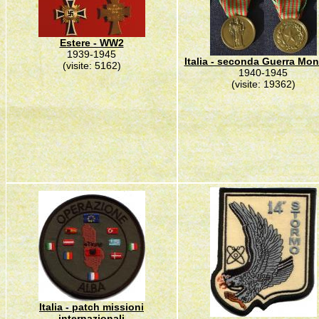
Estere - WW2
1939-1945
Italia - seconda Guerra Mon
(visite: 5162)
1940-1945
(visite: 19362)
Italia - patch missioni
internazionali