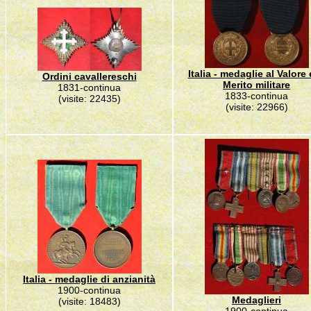
Italia - medaglie al Valore 
Ordini cavallereschi
Merito militare
1831-continua
1833-continua
(visite: 22435)
(visite: 22966)
Italia - medaglie di anzianità
1900-continua
Medaglieri
(visite: 18483)