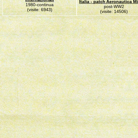
Italia - patch Aeronautica Mi
1980-continua
post-WW2
(visite: 6943)
(visite: 14506)