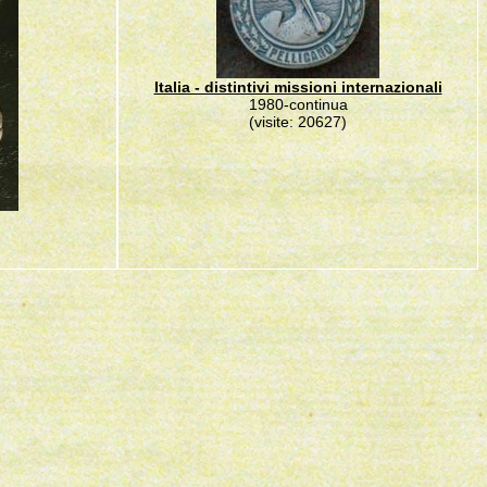
Italia - distintivi missioni internazionali
1980-continua
(visite: 20627)