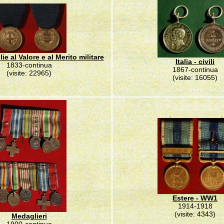
lie al Valore e al Merito militare
Italia - civili
1833-continua
1867-continua
(visite: 22965)
(visite: 16055)
Estere - WW1
1914-1918
(visite: 4343)
Medaglieri