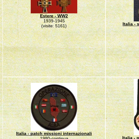
Estere - WW2
1939-1945
Italia 
(visite: 5161)
Italia - patch missioni internazionali
Italia -
1980-continua