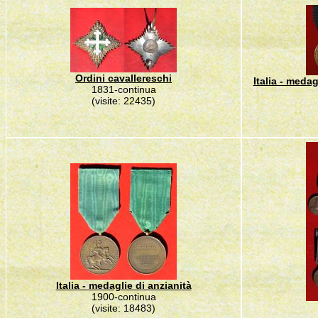
Ordini cavallereschi
Italia - medag
1831-continua
(visite: 22435)
Italia - medaglie di anzianità
1900-continua
(visite: 18483)