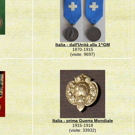
Italia - dall'Unità alla 1^GM
1870-1915
(visite: 9697)
Italia - prima Guerra Mondiale
1915-1918
(visite: 33932)