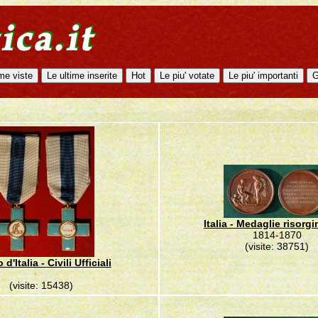
Italia - Medaglie risorgi
1814-1870
(visite: 38751)
d'Italia - Civili Ufficiali
(visite: 15438)