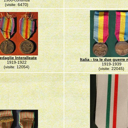
1900-continua
(visite: 6470)
edaglie Interalleate
Italia - tra le due guerre
1919-1922
1919-1939
(visite: 12054)
(visite: 22045)