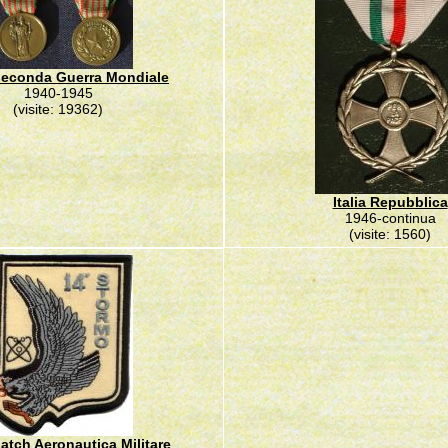
- seconda Guerra Mondiale
1940-1945
(visite: 19362)
Italia Repubblica
1946-continua
(visite: 1560)
 patch Aeronautica Militare