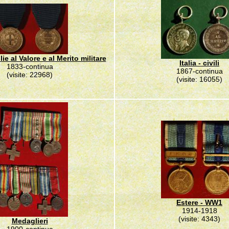
lie al Valore e al Merito militare
Italia - civili
1833-continua
1867-continua
(visite: 22968)
(visite: 16055)
Estere - WW1
1914-1918
(visite: 4343)
Medaglieri