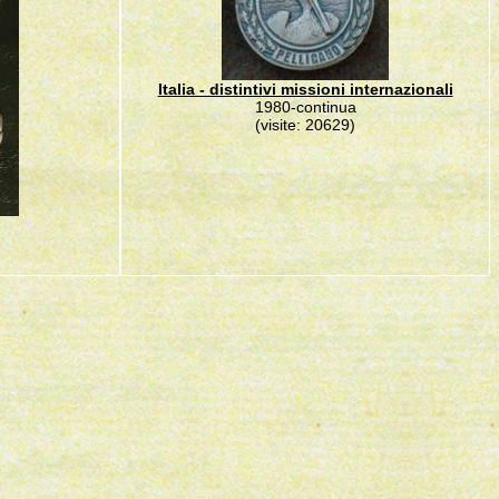
Italia - distintivi missioni internazionali
1980-continua
(visite: 20629)