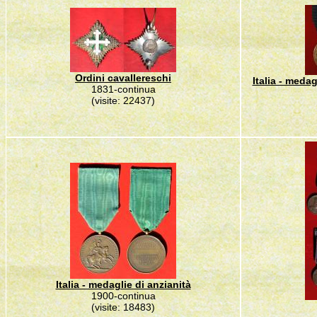
Ordini cavallereschi
Italia - medag
1831-continua
(visite: 22437)
Italia - medaglie di anzianità
1900-continua
(visite: 18483)