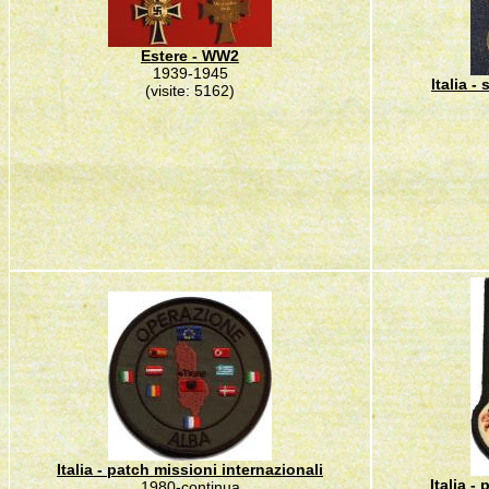
Estere - WW2
1939-1945
Italia 
(visite: 5162)
Italia - patch missioni internazionali
Italia -
1980-continua