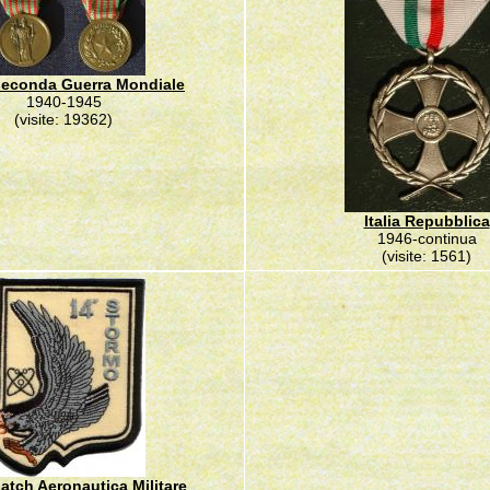
- seconda Guerra Mondiale
1940-1945
(visite: 19362)
Italia Repubblica
1946-continua
(visite: 1561)
 patch Aeronautica Militare