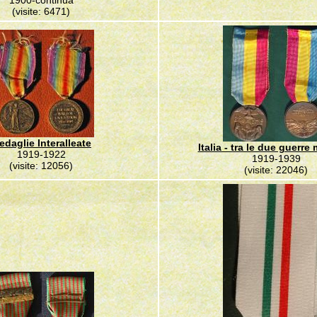
1900-continua
(visite: 6471)
edaglie Interalleate
Italia - tra le due guerre
1919-1922
1919-1939
(visite: 12056)
(visite: 22046)