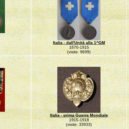
Italia - dall'Unità alla 1^GM
1870-1915
(visite: 9699)
Italia - prima Guerra Mondiale
1915-1918
(visite: 33933)