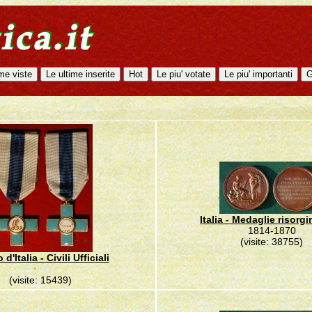
Italia - Medaglie risorgi
1814-1870
(visite: 38755)
d'Italia - Civili Ufficiali
(visite: 15439)