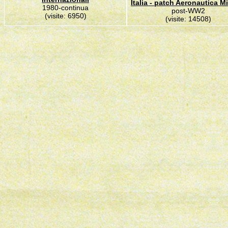
Italia - patch Aeronautica Mi
1980-continua
post-WW2
(visite: 6950)
(visite: 14508)