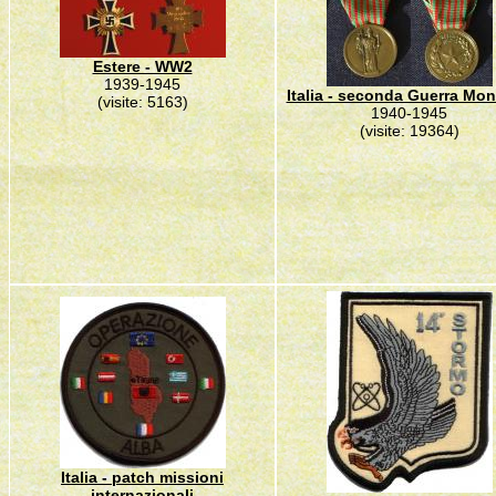
Estere - WW2
1939-1945
Italia - seconda Guerra Mon
(visite: 5163)
1940-1945
(visite: 19364)
Italia - patch missioni
internazionali